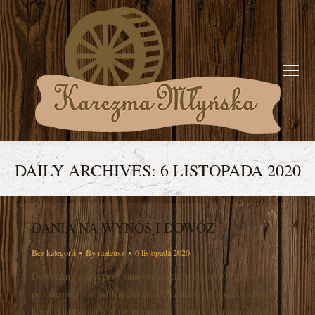
DAILY ARCHIVES:
6 LISTOPADA 2020
You are here:
DANIA NA WYNOS I DOWÓZ
Bez kategorii
By
mateusz
6 listopada 2020
Dowozimy gratis przy zamówieniach powyżej 100 zł (w
promieniu 5 km od Karczmy). Dla zamówień poniżej 100 zł
koszt dostawy to 8 zł (w promieniu 5 km od Karczmy). Dla