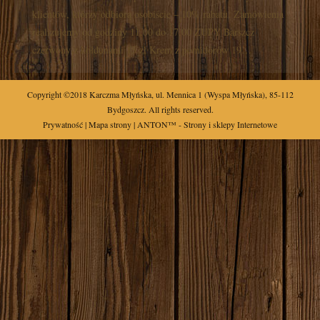
klientów, którzy odbiorą osobiście – 10% rabatu. Zamówienia
realizujemy od godziny 11.00 do 17.00 ZUPY Barszcz
czerwony z kołdunami 15 zł Krem z pomidorów 19…
Copyright ©2018
Karczma Młyńska
,
ul.
Mennica 1
(Wyspa Młyńska),
85-112
Bydgoszcz
. All rights reserved.
Prywatność
|
Mapa strony
| ANTON™ -
Strony i sklepy Internetowe