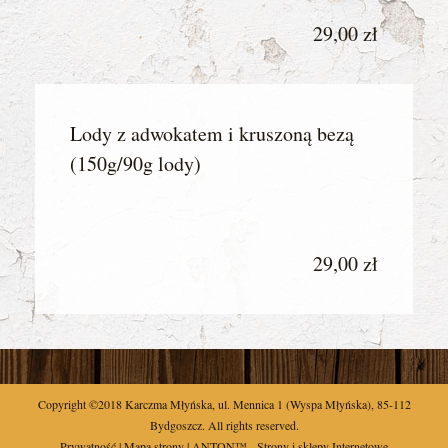
29,00 zł
Lody z adwokatem i kruszoną bezą
(150g/90g lody)
29,00 zł
Copyright ©2018
Karczma Młyńska
,
ul.
Mennica 1
(Wyspa Młyńska),
85-112
Bydgoszcz
. All rights reserved.
Prywatność
|
Mapa strony
| ANTON™ -
Strony i sklepy Internetowe