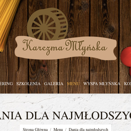
ERING
SZKOLENIA
GALERIA
MENU
WYSPA MŁYŃSKA
KO
ANIA DLA NAJMŁODSZY
You are here:
Strona Główna
Menu
Dania dla najmłodszych