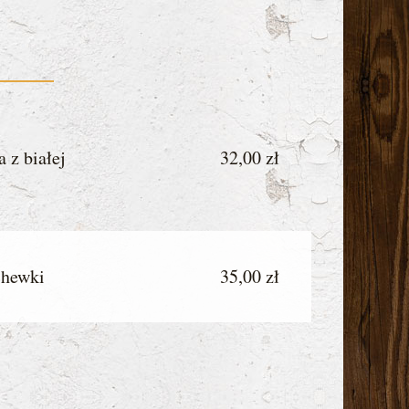
window
window
window
 z białej
32,00 zł
chewki
35,00 zł