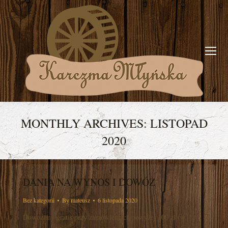
MONTHLY ARCHIVES:
LISTOPAD
2020
You are here:
DANIA NA WYNOS I DOWÓZ
Bez kategorii
By
mateusz
6 listopada 2020
Dowozimy gratis przy zamówieniach powyżej 100 zł (w