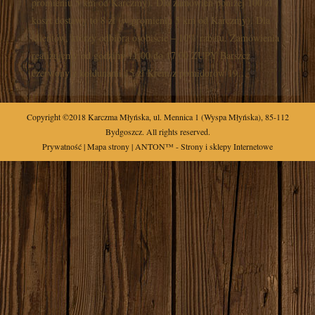
promieniu 5 km od Karczmy). Dla zamówień poniżej 100 zł
koszt dostawy to 8 zł (w promieniu 5 km od Karczmy). Dla
klientów, którzy odbiorą osobiście – 10% rabatu. Zamówienia
realizujemy od godziny 11.00 do 17.00 ZUPY Barszcz
czerwony z kołdunami 15 zł Krem z pomidorów 19…
Copyright ©2018
Karczma Młyńska
,
ul.
Mennica 1
(Wyspa Młyńska),
85-112
Bydgoszcz
. All rights reserved.
Prywatność
|
Mapa strony
| ANTON™ -
Strony i sklepy Internetowe