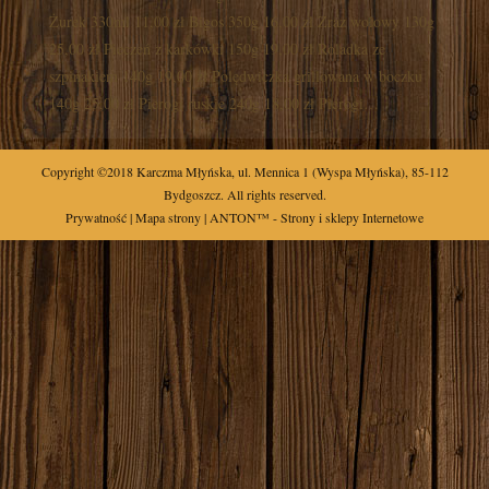
Żurek 330ml 11,00 zł Bigos 350g 16,00 zł Zraz wołowy 130g
25,00 zł Pieczeń z karkówki 150g 19,00 zł Roladka ze
szpinakiem 140g 19,00 zł Polędwiczka grillowana w boczku
140g 25,00 zł Pierogi ruskie 240g 18,00 zł Pierogi…
Copyright ©2018
Karczma Młyńska
,
ul.
Mennica 1
(Wyspa Młyńska),
85-112
Bydgoszcz
. All rights reserved.
Prywatność
|
Mapa strony
| ANTON™ -
Strony i sklepy Internetowe