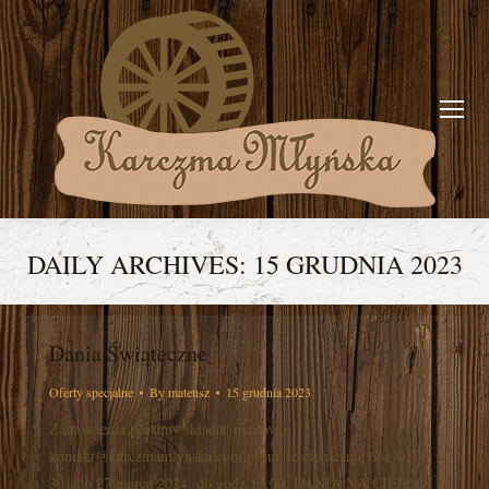
DAILY ARCHIVES:
15 GRUDNIA 2023
You are here:
Dania Świąteczne
Oferty specjalne
By
mateusz
15 grudnia 2023
Zamówienia prosimy składać mailowo
kontakt@karczmamlynska.com.pl lub telefonicznie 661-017-
301 do 27 marca 2024, do godz.15:00. DANIA NA CIEPŁO