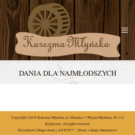
DANIA DLA NAJMŁODSZYCH
You are here:
Copyright ©2018
Karczma Młyńska
,
ul.
Mennica 1
(Wyspa Młyńska),
85-112
Bydgoszcz
. All rights reserved.
Prywatność
|
Mapa strony
| ANTON™ -
Strony i sklepy Internetowe